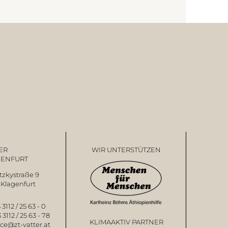
ER
WIR UNTERSTÜTZEN
GENFURT
zkystraße 9
Klagenfurt
 3112 / 25 63 - 0
 3112 / 25 63 - 78
KLIMAAKTIV PARTNER
ice@zt-vatter.at