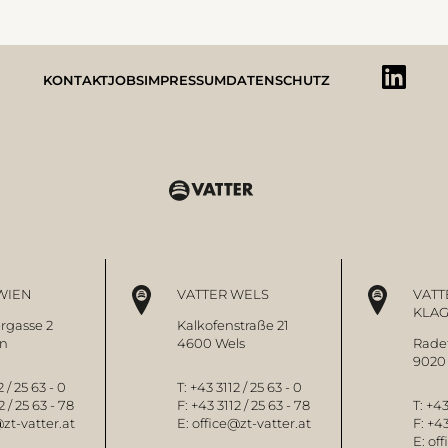
KONTAKT
JOBS
IMPRESSUM
DATENSCHUTZ
WIEN
VATTER WELS
VATT
KLA
rgasse 2
Kalkofenstraße 21
en
4600 Wels
Radet
9020 
 / 25 63 - 0
T:
+43 3112 / 25 63 - 0
2 / 25 63 - 78
F:
+43 3112 / 25 63 - 78
T:
+43
zt-vatter.at
E:
office@zt-vatter.at
F:
+43
E:
off