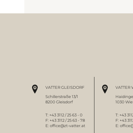
VATTER GLEISDORF
VATTER 
Schillerstraße 13/1
Haidinge
8200 Gleisdorf
1030 Wi
T:
+43 3112 / 25 63 - 0
T:
+43 3112
F:
+43 3112 / 25 63 - 78
F:
+43 311
E:
office@zt-vatter.at
E:
office@