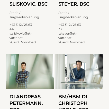
SLISKOVIC, BSC
STEYER, BSC
Statik /
Statik /
Tragwerksplanung
Tragwerksplanung
+43 3112 / 25 63 -
+43 3112 / 25 63 -
44
33
v.sliskovic@zt-
l.steyer@zt-
vatter.at
vatter.at
vCard Download
vCard Download
DI ANDREAS
BM/HBM DI
PETERMANN,
CHRISTOPH