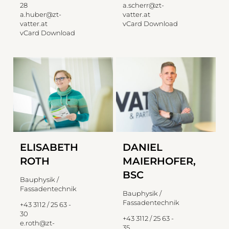
28
a.scherr@zt-
a.huber@zt-
vatter.at
vatter.at
vCard Download
vCard Download
ELISABETH
DANIEL
ROTH
MAIERHOFER,
BSC
Bauphysik /
Fassadentechnik
Bauphysik /
Fassadentechnik
+43 3112 / 25 63 -
30
+43 3112 / 25 63 -
e.roth@zt-
35