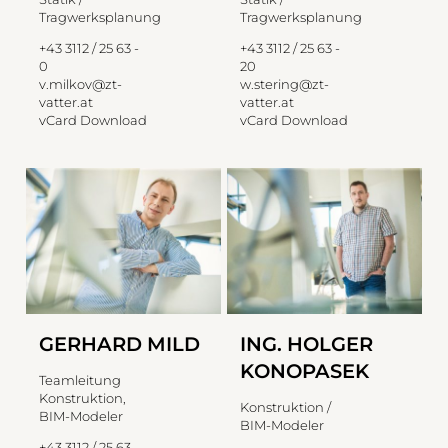
Tragwerksplanung
Tragwerksplanung
+43 3112 / 25 63 -
+43 3112 / 25 63 -
0
20
v.milkov@zt-
w.stering@zt-
vatter.at
vatter.at
vCard Download
vCard Download
GERHARD MILD
ING. HOLGER
KONOPASEK
Teamleitung
Konstruktion,
Konstruktion /
BIM-Modeler
BIM-Modeler
+43 3112 / 25 63 -