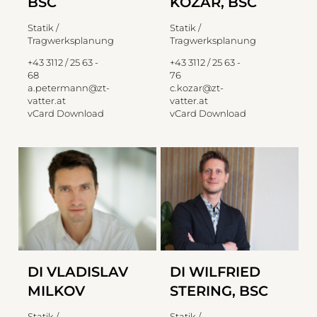
BSC
KOZAR, BSC
Statik /
Statik /
Tragwerksplanung
Tragwerksplanung
+43 3112 / 25 63 -
+43 3112 / 25 63 -
68
76
a.petermann@zt-
c.kozar@zt-
vatter.at
vatter.at
vCard Download
vCard Download
DI VLADISLAV
DI WILFRIED
MILKOV
STERING, BSC
Statik /
Statik /