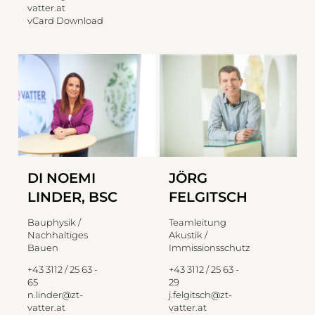
vatter.at
vCard Download
DI NOEMI
JÖRG
LINDER, BSC
FELGITSCH
Bauphysik /
Teamleitung
Nachhaltiges
Akustik /
Bauen
Immissionsschutz
+43 3112 / 25 63 -
+43 3112 / 25 63 -
65
29
n.linder@zt-
j.felgitsch@zt-
vatter.at
vatter.at