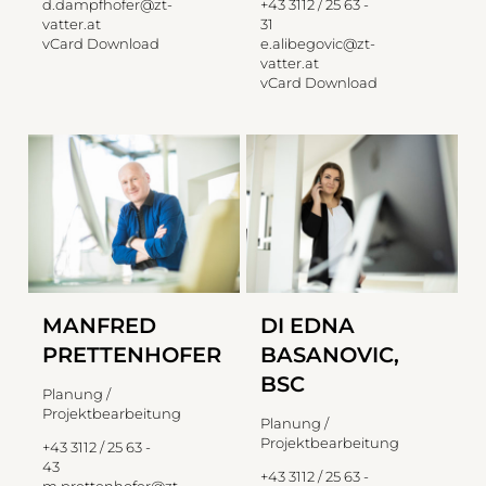
d.dampfhofer@zt-
+43 3112 / 25 63 -
vatter.at
31
vCard Download
e.alibegovic@zt-
vatter.at
vCard Download
MANFRED
DI EDNA
PRETTENHOFER
BASANOVIC,
BSC
Planung /
Projektbearbeitung
Planung /
Projektbearbeitung
+43 3112 / 25 63 -
43
+43 3112 / 25 63 -
m.prettenhofer@zt-