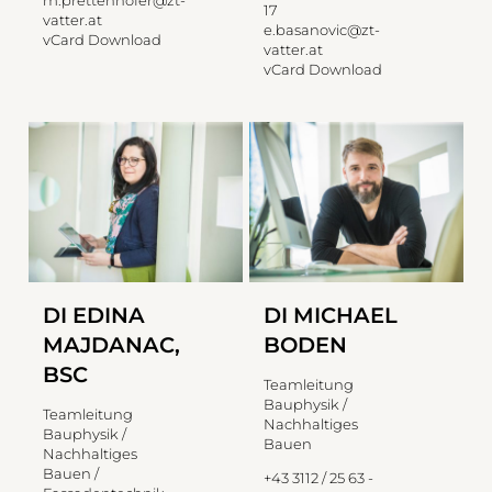
17
vatter.at
e.basanovic@zt-
vCard Download
vatter.at
vCard Download
DI EDINA
DI MICHAEL
MAJDANAC,
BODEN
BSC
Teamleitung
Bauphysik /
Teamleitung
Nachhaltiges
Bauphysik /
Bauen
Nachhaltiges
Bauen /
+43 3112 / 25 63 -