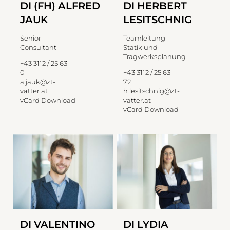
DI (FH) ALFRED
DI HERBERT
JAUK
LESITSCHNIG
Senior
Teamleitung
Consultant
Statik und
Tragwerksplanung
+43 3112 / 25 63 -
0
+43 3112 / 25 63 -
a.jauk@zt-
72
vatter.at
h.lesitschnig@zt-
vCard Download
vatter.at
vCard Download
DI VALENTINO
DI LYDIA