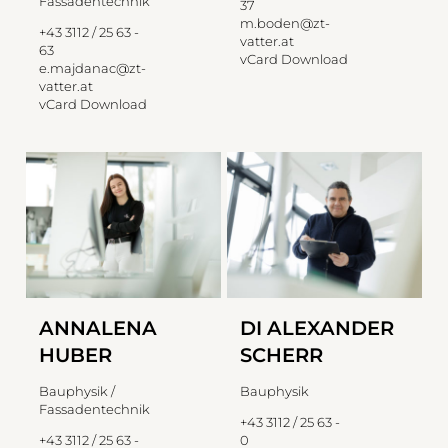
Fassadentechnik
37
m.boden@zt-
+43 3112 / 25 63 -
vatter.at
63
vCard Download
e.majdanac@zt-
vatter.at
vCard Download
ANNALENA
DI ALEXANDER
HUBER
SCHERR
Bauphysik /
Bauphysik
Fassadentechnik
+43 3112 / 25 63 -
+43 3112 / 25 63 -
0