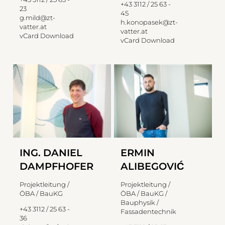
+43 3112 / 25 63 -
23
45
g.mild@zt-
h.konopasek@zt-
vatter.at
vatter.at
vCard Download
vCard Download
ING. DANIEL
ERMIN
DAMPFHOFER
ALIBEGOVIĆ
Projektleitung /
Projektleitung /
ÖBA / BauKG
ÖBA / BauKG /
Bauphysik /
+43 3112 / 25 63 -
Fassadentechnik
36