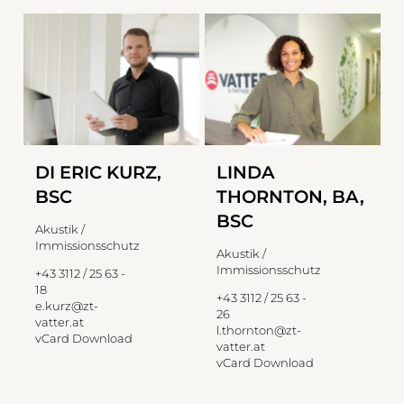
DI ERIC KURZ,
LINDA
BSC
THORNTON, BA,
BSC
Akustik /
Immissionsschutz
Akustik /
Immissionsschutz
+43 3112 / 25 63 -
18
+43 3112 / 25 63 -
e.kurz@zt-
26
vatter.at
l.thornton@zt-
vCard Download
vatter.at
vCard Download