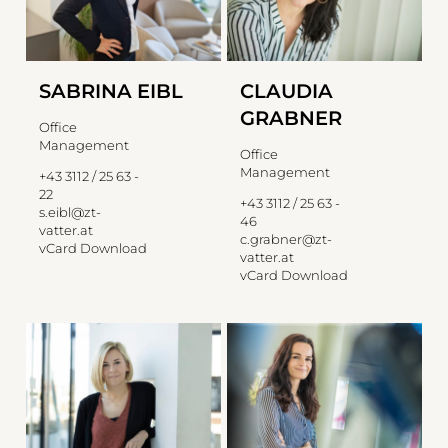
SABRINA EIBL
CLAUDIA
GRABNER
Office
Management
Office
Management
+43 3112 / 25 63 -
22
+43 3112 / 25 63 -
s.eibl@zt-
46
vatter.at
c.grabner@zt-
vCard Download
vatter.at
vCard Download