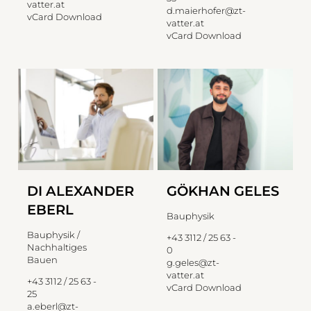
vatter.at
d.maierhofer@zt-
vCard Download
vatter.at
vCard Download
DI ALEXANDER
GÖKHAN GELES
EBERL
Bauphysik
Bauphysik /
+43 3112 / 25 63 -
Nachhaltiges
0
Bauen
g.geles@zt-
vatter.at
+43 3112 / 25 63 -
vCard Download
25
a.eberl@zt-