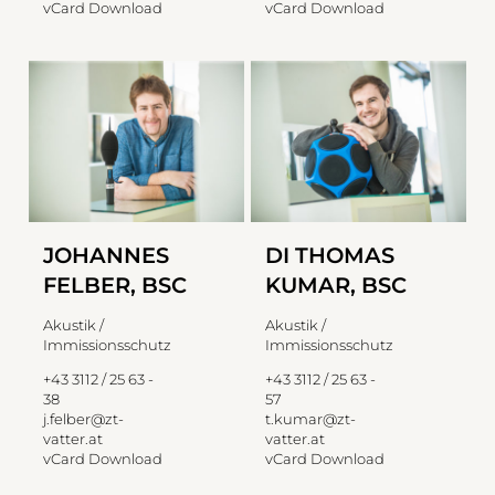
vCard Download
vCard Download
JOHANNES
DI THOMAS
FELBER, BSC
KUMAR, BSC
Akustik /
Akustik /
Immissionsschutz
Immissionsschutz
+43 3112 / 25 63 -
+43 3112 / 25 63 -
38
57
j.felber@zt-
t.kumar@zt-
vatter.at
vatter.at
vCard Download
vCard Download