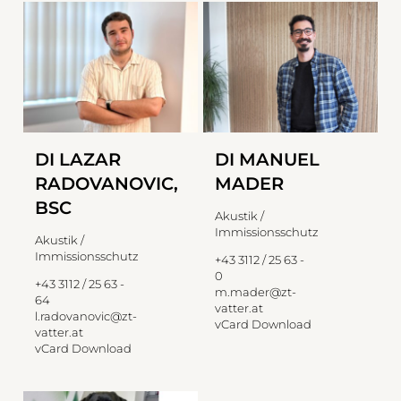
DI LAZAR
DI MANUEL
RADOVANOVIC,
MADER
BSC
Akustik /
Immissionsschutz
Akustik /
Immissionsschutz
+43 3112 / 25 63 -
0
+43 3112 / 25 63 -
m.mader@zt-
64
vatter.at
l.radovanovic@zt-
vCard Download
vatter.at
vCard Download