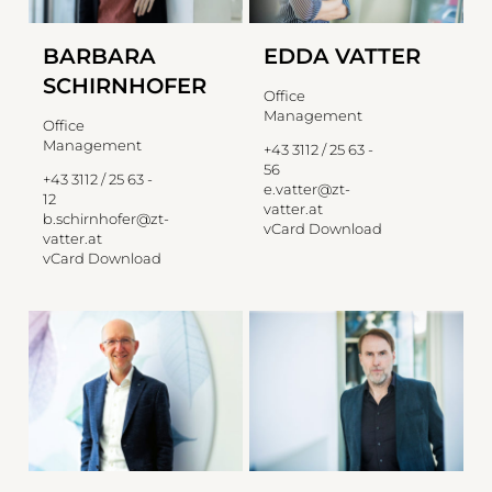
BARBARA
EDDA VATTER
SCHIRNHOFER
Office
Management
Office
Management
+43 3112 / 25 63 -
56
+43 3112 / 25 63 -
e.vatter@zt-
12
vatter.at
b.schirnhofer@zt-
vCard Download
vatter.at
vCard Download