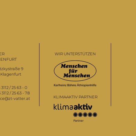
ER
WIR UNTERSTÜTZEN
GENFURT
zkystraße 9
Klagenfurt
 3112 / 25 63 - 0
 3112 / 25 63 - 78
KLIMAAKTIV PARTNER
ice@zt-vatter.at