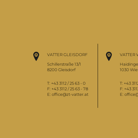
VATTER GLEISDORF
VATTER 
Schillerstraße 13/1
Haidinge
8200 Gleisdorf
1030 Wi
T:
+43 3112 / 25 63 - 0
T:
+43 3112
F:
+43 3112 / 25 63 - 78
F:
+43 311
E:
office@zt-vatter.at
E:
office@