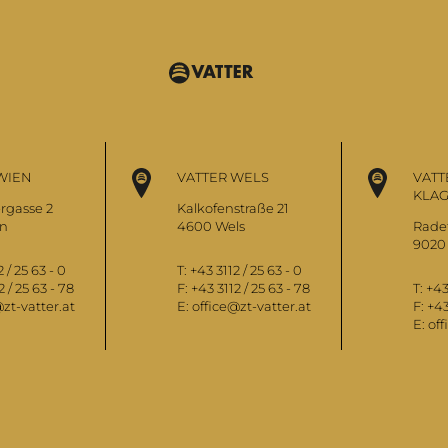
WIEN
VATTER WELS
VATT
KLA
rgasse 2
Kalkofenstraße 21
en
4600 Wels
Radet
9020 
 / 25 63 - 0
T:
+43 3112 / 25 63 - 0
2 / 25 63 - 78
F:
+43 3112 / 25 63 - 78
T:
+43
zt-vatter.at
E:
office@zt-vatter.at
F:
+43
E:
off