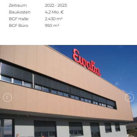
Zeitraum
2022 - 2023
Baukosten
4,2 Mio. €
BGF Halle
2.430 m²
BGF Büro
950 m²